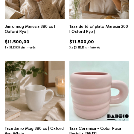
Jarro mug Maresia 380 cc I
Taza de té c/ plato Maresia 200
Oxford Ryo |
I Oxford Ryo |
$11.500,00
$11.500,00
3
x
$3.833,33
sin interés
3
x
$3.833,33
sin interés
Taza Jarro Mug 380 cc | Oxford
Taza Ceramica - Color Rosa
Ryo White
Pastel - 265131