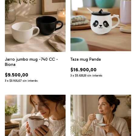
Jarro jumbo mug -740 CC -
Taza mug Panda
Biona
$16.900,00
$9.500,00
3
x
$5.633,33
sin interés
3
x
$3.166,67
sin interés