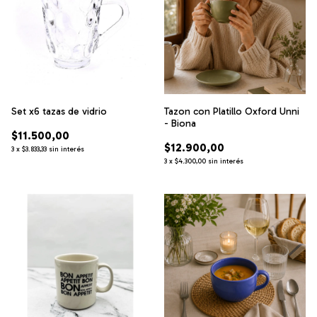
Set x6 tazas de vidrio
Tazon con Platillo Oxford Unni
- Biona
$11.500,00
$12.900,00
3
x
$3.833,33
sin interés
3
x
$4.300,00
sin interés