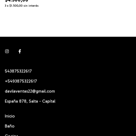
3
x
$1.500,00
sin interés
543875322617
+5493875322617
davilaventas22@gmail.com
España 878, Salta - Capítal
Inicio
Baño