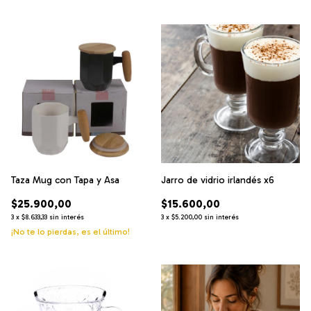
Taza Mug con Tapa y Asa
Jarro de vidrio irlandés x6
$25.900,00
$15.600,00
3
x
$8.633,33
sin interés
3
x
$5.200,00
sin interés
¡No te lo pierdas, es el último!