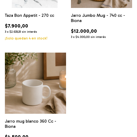
Taza Bon Appetit - 270 cc
Jarro Jumbo Mug - 740 cc -
Biona
$7.900,00
$12.000,00
3
x
$2.633,33
sin interés
3
x
$4.000,00
sin interés
¡Solo quedan
4
en stock!
Jarro mug blanco 360 Cc -
Biona
$4.500,00