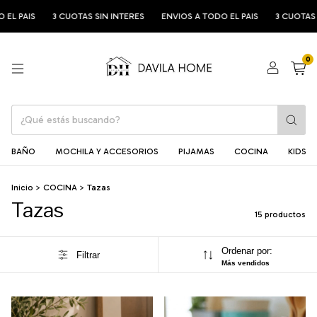
S
3 CUOTAS SIN INTERES
ENVIOS A TODO EL PAIS
3 CUOTAS SIN INT
0
BAÑO
MOCHILA Y ACCESORIOS
PIJAMAS
COCINA
KIDS
Inicio
>
COCINA
>
Tazas
Tazas
15 productos
Ordenar por:
Filtrar
Más vendidos