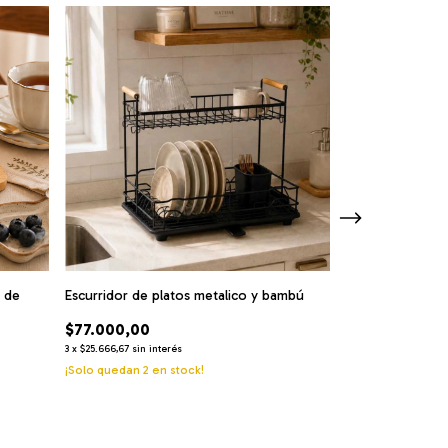
 de
Escurridor de platos metalico y bambú
Individual de yu
$77.000,00
$4.900,00
3
x
$25.666,67
sin interés
3
x
$1.633,33
sin interé
¡Solo quedan
2
en stock!