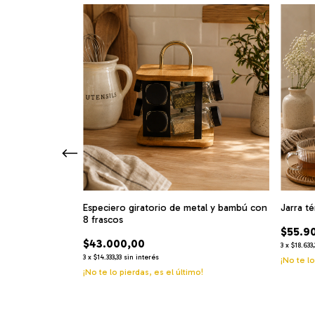
a de Acero
Especiero giratorio de metal y bambú con
Jarra t
8 frascos
$55.9
$43.000,00
3
x
$18.633,
3
x
$14.333,33
sin interés
¡No te lo
¡No te lo pierdas, es el último!