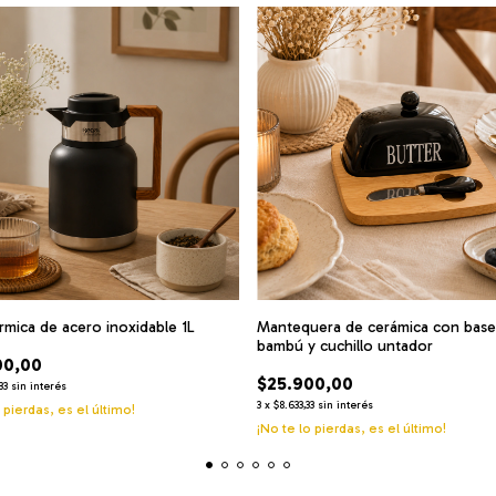
érmica de acero inoxidable 1L
Mantequera de cerámica con base
bambú y cuchillo untador
00,00
$25.900,00
33
sin interés
3
x
$8.633,33
sin interés
 pierdas, es el último!
¡No te lo pierdas, es el último!