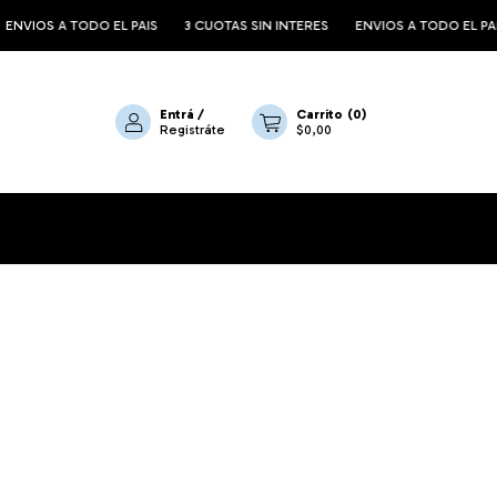
 TODO EL PAIS
3 CUOTAS SIN INTERES
ENVIOS A TODO EL PAIS
3 C
Entrá
/
Carrito
(
0
)
Registráte
$0,00